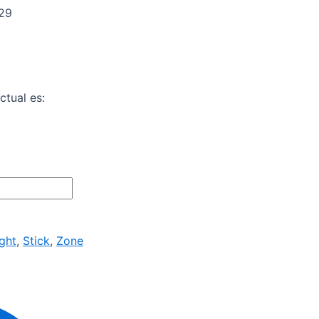
29
ctual es:
ight
,
Stick
,
Zone