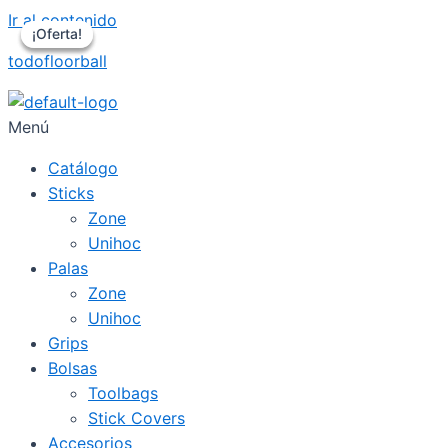
Ir al contenido
¡Oferta!
¡Oferta!
¡Oferta!
todofloorball
Menú
Catálogo
Sticks
Zone
Unihoc
Palas
Zone
Unihoc
Grips
Bolsas
Toolbags
Stick Covers
Accesorios