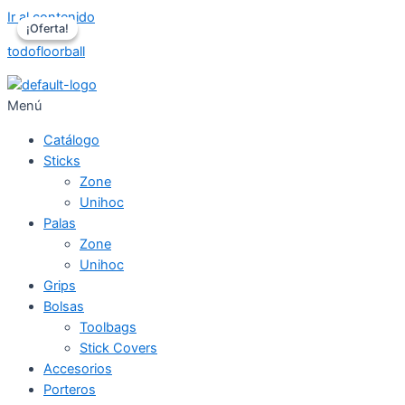
Ir al contenido
¡Oferta!
¡Oferta!
todofloorball
Menú
Catálogo
Sticks
Zone
Unihoc
Palas
Zone
Unihoc
Grips
Bolsas
Toolbags
Stick Covers
Accesorios
Porteros