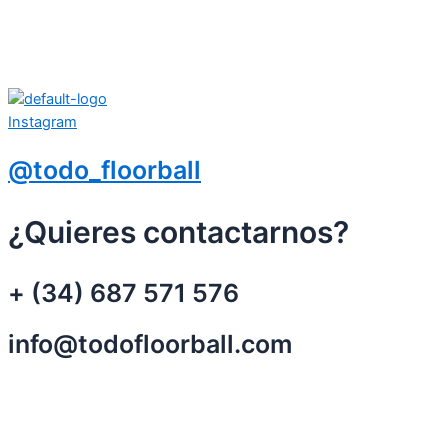
Instagram
@todo_floorball
¿Quieres contactarnos?
+ (34) 687 571 576
info@todofloorball.com
© 2026 todofloorball