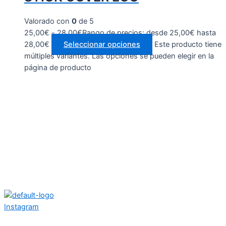
Valorado con
0
de 5
25,00
€
-
28,00
€
Rango de precios: desde 25,00€ hasta
28,00€
Seleccionar opciones
Este producto tiene
múltiples variantes. Las opciones se pueden elegir en la
página de producto
Instagram