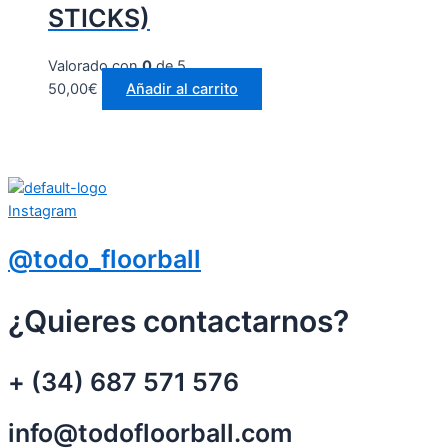
STICKS)
Valorado con
0
de 5
50,00
€
Añadir al carrito
Instagram
@todo_floorball
¿Quieres contactarnos?
+ (34) 687 571 576
info@todofloorball.com