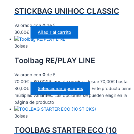
STICKBAG UNIHOC CLASSIC
Valorado con
0
de 5
30,00
€
Añadir al carrito
Bolsas
Toolbag RE/PLAY LINE
Valorado con
0
de 5
70,00
€
-
80,00
€
Rango de precios: desde 70,00€ hasta
80,00€
Seleccionar opciones
Este producto tiene
múltiples variantes. Las opciones se pueden elegir en la
página de producto
Bolsas
TOOLBAG STARTER ECO (10