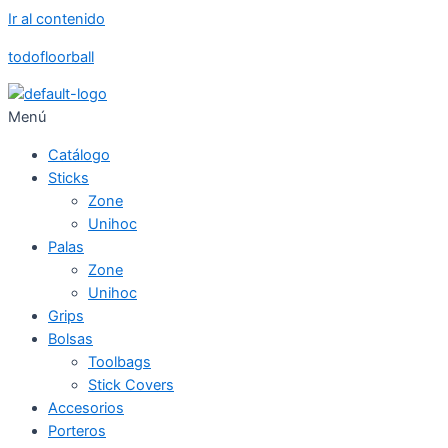
Ir al contenido
todofloorball
Menú
Catálogo
Sticks
Zone
Unihoc
Palas
Zone
Unihoc
Grips
Bolsas
Toolbags
Stick Covers
Accesorios
Porteros