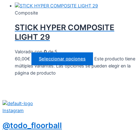
Composite
STICK HYPER COMPOSITE
LIGHT 29
Valorado con
0
de 5
60,00
€
Seleccionar opciones
Este producto tiene
múltiples variantes. Las opciones se pueden elegir en la
página de producto
Instagram
@todo_floorball