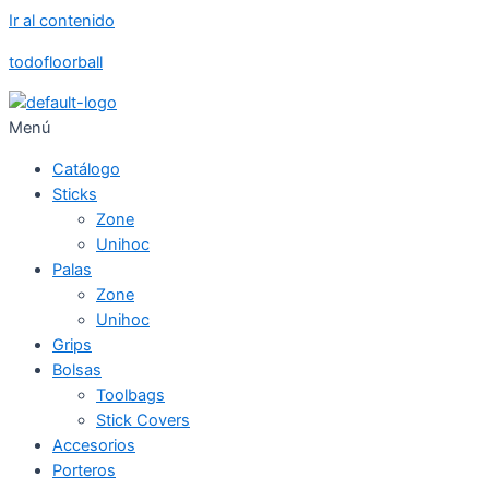
Ir al contenido
todofloorball
Menú
Catálogo
Sticks
Zone
Unihoc
Palas
Zone
Unihoc
Grips
Bolsas
Toolbags
Stick Covers
Accesorios
Porteros