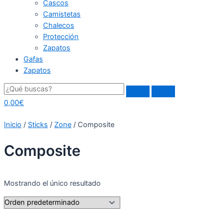
Cascos
Camistetas
Chalecos
Protección
Zapatos
Gafas
Zapatos
0,00
€
Inicio
/
Sticks
/
Zone
/ Composite
Composite
Mostrando el único resultado